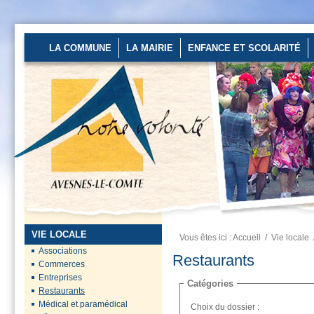
LA COMMUNE
LA MAIRIE
ENFANCE ET SCOLARITÉ
Un stage de pré-rentrée
ouvert aux...
Les 27 et 28 août
2026 au stade
d’Avesnes-le-Comte
de...
En savoir plus...
VIE LOCALE
Vous êtes ici :
Accueil
/
Vie locale
Préfecture du Pas-de-
Associations
Calais
Restaurants
Commerces
Des mesures
Entreprises
Catégories
renforcées sont
Restaurants
en place pour
Médical et paramédical
Choix du dossier :
préserver...