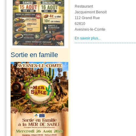
Restaurant
Jacquemont Benoit
Un stage de pré-rentrée
112 Grand Rue
ouvert aux...
62810
Les 27 et 28 août
Avesnes-le-Comte
2026 au stade
En savoir plus...
d’Avesnes-le-Comte
de...
Sortie en famille
En savoir plus...