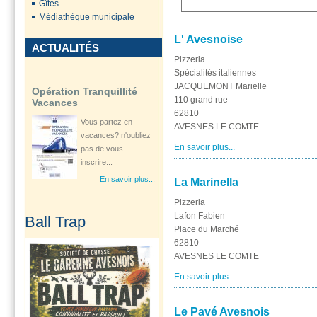
Gîtes
En savoir plus...
Médiathèque municipale
L' Avesnoise
ACTUALITÉS
Pizzeria
Opération Tranquillité
Spécialités italiennes
Vacances
JACQUEMONT Marielle
110 grand rue
Vous partez en
62810
vacances? n'oubliez
AVESNES LE COMTE
pas de vous
inscrire...
En savoir plus...
En savoir plus...
La Marinella
Pizzeria
Ouverture d'une
Lafon Fabien
Ball Trap
consultation
Place du Marché
gynécologique à...
62810
Le Département Le
AVESNES LE COMTE
Pas-de-Calais à
En savoir plus...
travers son Centre
de...
En savoir plus...
Le Pavé Avesnois