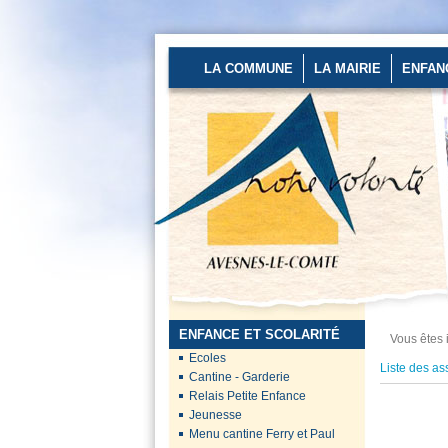
LA COMMUNE
LA MAIRIE
ENFAN
Un stage de pré-rentrée
ouvert aux...
Les 27 et 28 août
2026 au stade
d’Avesnes-le-Comte
de...
En savoir plus...
ENFANCE ET SCOLARITÉ
Vous êtes i
Ecoles
Liste des as
Cantine - Garderie
Préfecture du Pas-de-
Relais Petite Enfance
Calais
Jeunesse
Des mesures
Menu cantine Ferry et Paul
renforcées sont