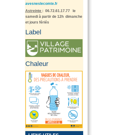
avesneslecomte.fr
Astreinte
: 06.72.61.17.77 le
samedi à partir de 12h dimanche
et jours fériés
Label
Chaleur