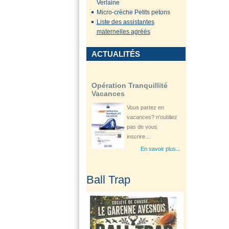
Verlaine
en place pour
Micro-crèche Petits petons
préserver...
Liste des assistantes
En savoir plus...
maternelles agréés
ACTUALITÉS
Opération Tranquillité
Vacances
Vous partez en
vacances? n'oubliez
pas de vous
inscrire...
En savoir plus...
Ouverture d'une
Ball Trap
consultation
gynécologique à...
Le Département Le
Pas-de-Calais à
travers son Centre