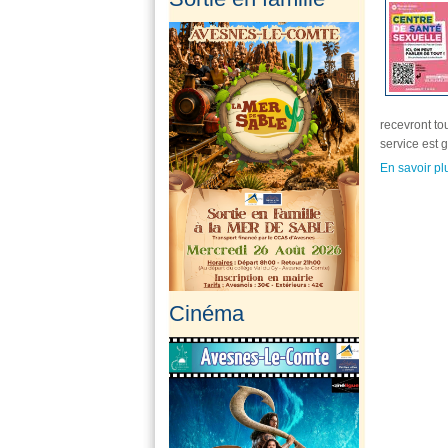
recevront to
service est g
En savoir pl
Cinéma