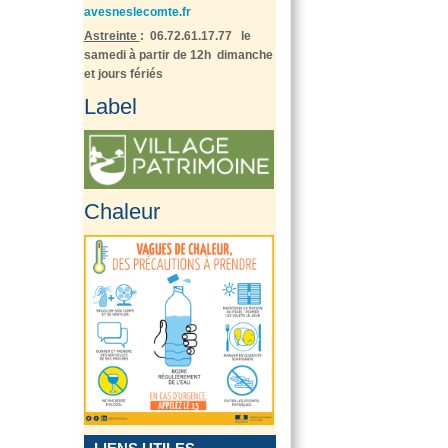
avesneslecomte.fr
Astreinte
: 06.72.61.17.77 le
samedi à partir de 12h dimanche
et jours fériés
Label
Chaleur