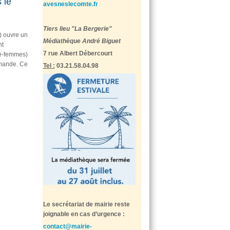
 le
avesneslecomte.fr
Tiers lieu "La Bergerie"
) ouvre un
Médiathèque André Biguet
nt
7 rue Albert Débercourt
ge-femmes)
emande. Ce
Tel :
03.21.58.04.98
Le secrétariat de mairie reste
joignable en cas d’urgence :
contact@mairie-