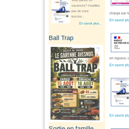
inscrire...
En savoir plus...
charge par l
En savoir pl
Ouverture d'une
Ball Trap
consultation
gynécologique à...
Le Département Le
Pas-de-Calais à
en vigueur, 
travers son Centre
En savoir pl
de...
En savoir plus...
Un stage de pré-rentrée
ouvert aux...
Les 27 et 28 août
2026 au stade
d’Avesnes-le-Comte
En savoir pl
de...
Sortie en famille
En savoir plus...