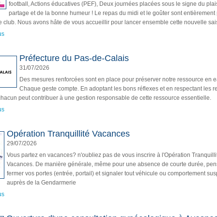
football, Actions éducatives (PEF), Deux journées placées sous le signe du plais
partage et de la bonne humeur ! Le repas du midi et le goûter sont entièrement 
e club. Nous avons hâte de vous accueillir pour lancer ensemble cette nouvelle sai
us
Préfecture du Pas-de-Calais
31/07/2026
Des mesures renforcées sont en place pour préserver notre ressource en e
Chaque geste compte. En adoptant les bons réflexes et en respectant les re
chacun peut contribuer à une gestion responsable de cette ressource essentielle.
us
Opération Tranquillité Vacances
29/07/2026
Vous partez en vacances? n'oubliez pas de vous inscrire à l'Opération Tranquilli
Vacances. De manière générale, même pour une absence de courte durée, pen
fermer vos portes (entrée, portail) et signaler tout véhicule ou comportement sus
auprès de la Gendarmerie
us