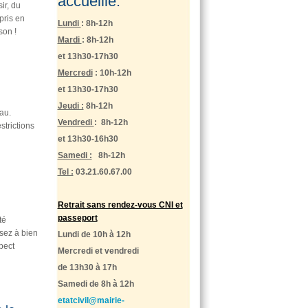
accueille:
ir, du
pris en
Lundi
: 8h-12h
son !
Mardi
: 8h-12h
et 13h30-17h30
Mercredi
: 10h-12h
et 13h30-17h30
Jeudi :
8h-12h
au.
Vendredi
: 8h-12h
strictions
et 13h30-16h30
Samedi :
8h-12h
Tel :
03.21.60.67.00
Retrait sans rendez-vous CNI et
passeport
té
sez à bien
Lundi de 10h à 12h
pect
Mercredi et vendredi
de 13h30 à 17h
Samedi de 8h à 12h
etatcivil@mairie-