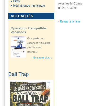
Gîtes
Avesnes-le-Comte
En savoir plus...
Médiathèque municipale
03.21.73.40.99
ACTUALITÉS
- Retour à la liste
Opération Tranquillité
Vacances
Vous partez en
vacances? n'oubliez
pas de vous
inscrire...
En savoir plus...
Ouverture d'une
Ball Trap
consultation
gynécologique à...
Le Département Le
Pas-de-Calais à
travers son Centre
de...
En savoir plus...