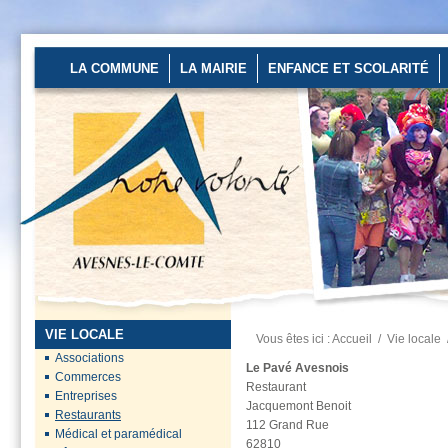
LA COMMUNE
LA MAIRIE
ENFANCE ET SCOLARITÉ
Un stage de pré-rentrée
ouvert aux...
Les 27 et 28 août
2026 au stade
d’Avesnes-le-Comte
de...
En savoir plus...
VIE LOCALE
Vous êtes ici :
Accueil
/
Vie locale
Préfecture du Pas-de-
Associations
Calais
Le Pavé Avesnois
Commerces
Restaurant
Des mesures
Entreprises
Jacquemont Benoit
renforcées sont
Restaurants
112 Grand Rue
en place pour
Médical et paramédical
62810
préserver...