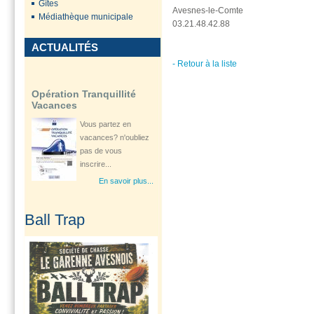
Gîtes
Avesnes-le-Comte
En savoir plus...
Médiathèque municipale
03.21.48.42.88
ACTUALITÉS
- Retour à la liste
Opération Tranquillité
Vacances
Vous partez en
vacances? n'oubliez
pas de vous
inscrire...
En savoir plus...
Ouverture d'une
Ball Trap
consultation
gynécologique à...
Le Département Le
Pas-de-Calais à
travers son Centre
de...
En savoir plus...