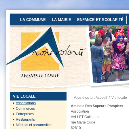
LA COMMUNE
LA MAIRIE
ENFANCE ET SCOLARITÉ
Un stage de pré-rentrée
ouvert aux...
Les 27 et 28 août
2026 au stade
d’Avesnes-le-Comte
de...
En savoir plus...
VIE LOCALE
Vous êtes ici :
Accueil
/
Vie locale
Préfecture du Pas-de-
Associations
Calais
Amicale Des Sapeurs Pompiers
Commerces
Association
Des mesures
Entreprises
VALLET Guillaume
renforcées sont
Restaurants
rue Marie Curie
en place pour
Médical et paramédical
62810
préserver...