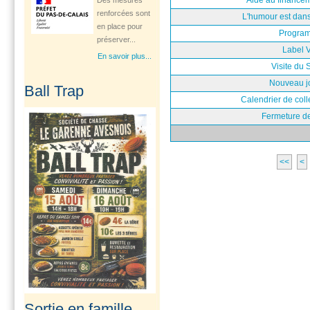
Aide au finance
préserver...
L'humour est dans
En savoir plus...
Program
Label V
Visite du 
Opération Tranquillité
Nouveau jo
Ball Trap
Vacances
Calendrier de col
Vous partez en
Fermeture d
vacances? n'oubliez
pas de vous
inscrire...
<<
<
En savoir plus...
Ouverture d'une
consultation
gynécologique à...
Le Département Le
Pas-de-Calais à
travers son Centre
de...
Sortie en famille