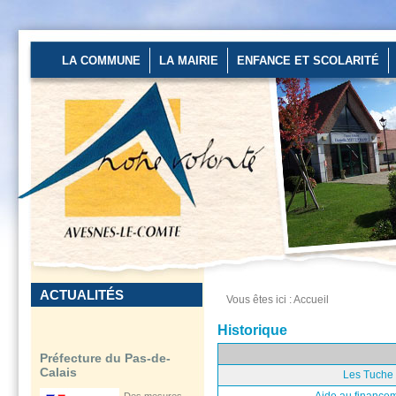
fortes chaleurs
annoncées par
Météo...
LA COMMUNE
LA MAIRIE
ENFANCE ET SCOLARITÉ
En savoir plus...
Un stage de pré-rentrée
ouvert aux...
Les 27 et 28 août
2026 au stade
d’Avesnes-le-Comte
de...
En savoir plus...
ACTUALITÉS
Vous êtes ici :
Accueil
Préfecture du Pas-de-
Historique
Calais
Des mesures
Les Tuche 
renforcées sont
en place pour