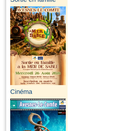
En savoir plus...
Info SMAV
En raison des
fortes chaleurs
annoncées par
Météo...
En savoir plus...
Cinéma