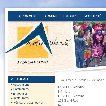
LA COMMUNE
LA MAIRIE
ENFANCE ET SCOLARITÉ
Un stage de pré-rentrée
ouvert aux...
Les 27 et 28 août
2026 au stade
d’Avesnes-le-Comte
de...
En savoir plus...
VIE LOCALE
Vous êtes ici :
Accueil
/
Vie locale
Préfecture du Pas-de-
Associations
Calais
CUVELIER Maryline
Commerces
Infirmière
Des mesures
Entreprises
CUVELIER Maryline
renforcées sont
Restaurants
153 Grand Rue
en place pour
Médical et paramédical
62810
préserver...