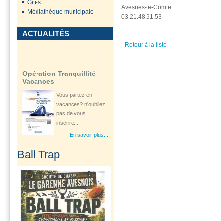
Gîtes
Avesnes-le-Comte
En savoir plus...
Médiathèque municipale
03.21.48.91.53
ACTUALITÉS
- Retour à la liste
Opération Tranquillité
Vacances
Vous partez en
vacances? n'oubliez
pas de vous
inscrire...
En savoir plus...
Ouverture d'une
Ball Trap
consultation
gynécologique à...
Le Département Le
Pas-de-Calais à
travers son Centre
de...
En savoir plus...