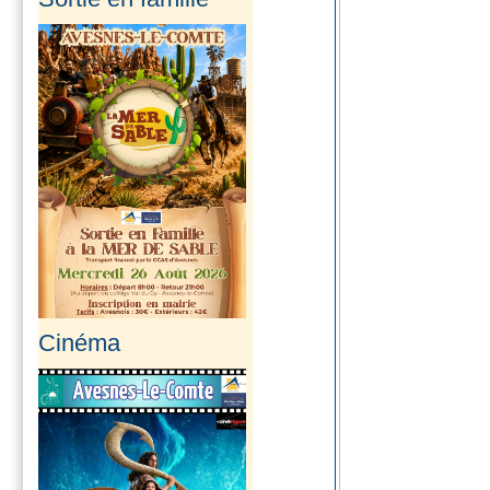
En savoir plus...
Info SMAV
En raison des
fortes chaleurs
annoncées par
Météo...
En savoir plus...
Cinéma