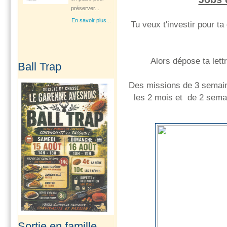
préserver...
En savoir plus...
Tu veux t'investir pour t
Opération Tranquillité
Alors dépose ta lett
Ball Trap
Vacances
Vous partez en
Des missions de 3 semain
vacances? n'oubliez
les 2 mois et de 2 sem
pas de vous
inscrire...
En savoir plus...
Ouverture d'une
consultation
gynécologique à...
Le Département Le
Pas-de-Calais à
travers son Centre
de...
Sortie en famille