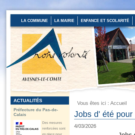
fortes chaleurs
annoncées par
Météo...
LA COMMUNE
LA MAIRIE
ENFANCE ET SCOLARITÉ
En savoir plus...
Un stage de pré-rentrée
ouvert aux...
Les 27 et 28 août
2026 au stade
d’Avesnes-le-Comte
de...
En savoir plus...
ACTUALITÉS
Vous êtes ici :
Accueil
Préfecture du Pas-de-
Jobs d' été pour
Calais
Des mesures
4/03/2026
renforcées sont
Jobs 
en place pour