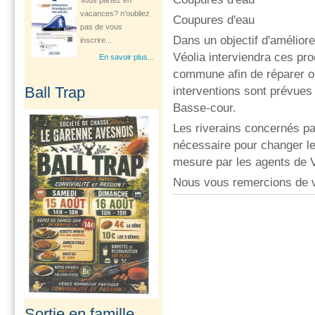
inscrire...
Coupures d'eau
En savoir plus...
Dans un objectif d'améliore
Véolia interviendra ces pro
commune afin de réparer 
Ouverture d'une
Ball Trap
interventions sont prévues 
consultation
gynécologique à...
Basse-cour.
Le Département Le
Les riverains concernés pa
Pas-de-Calais à
nécessaire pour changer le
travers son Centre
mesure par les agents de V
de...
Nous vous remercions de 
En savoir plus...
Un stage de pré-rentrée
ouvert aux...
Les 27 et 28 août
2026 au stade
d’Avesnes-le-Comte
de...
Sortie en famille
En savoir plus...