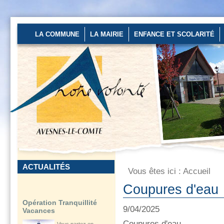
Les 27 et 28 août
2026 au stade
d’Avesnes-le-Comte
de...
LA COMMUNE
LA MAIRIE
ENFANCE ET SCOLARITÉ
En savoir plus...
Préfecture du Pas-de-
Calais
Des mesures
renforcées sont
en place pour
préserver...
En savoir plus...
ACTUALITÉS
Vous êtes ici :
Accueil
Opération Tranquillité
Coupures d'eau
Vacances
Vous partez en
9/04/2025
vacances? n'oubliez
Coupures d'eau
pas de vous